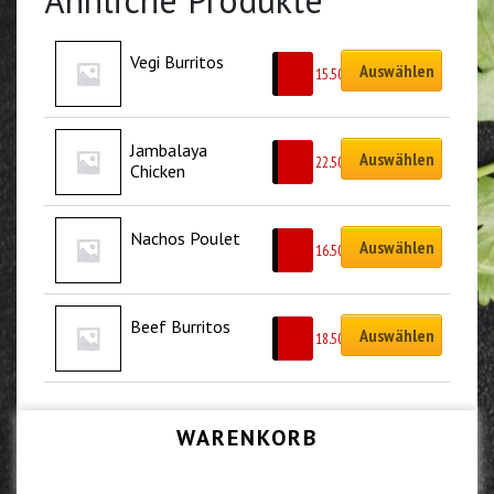
Ähnliche Produkte
Vegi Burritos
Auswählen
CHF
15.50
Jambalaya 
Auswählen
CHF
22.50
Chicken
Nachos Poulet
Auswählen
CHF
16.50
Beef Burritos
Auswählen
CHF
18.50
WARENKORB