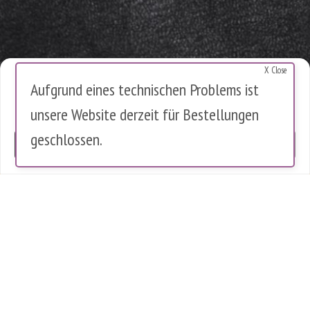
X Close
Cookies Warnung
Aufgrund eines technischen Problems ist
Diese Website verwendet Cookies, um die Nutzung zu analysieren.
unsere Website derzeit für Bestellungen
Es werden keine personenbezogenen Daten gespeichert.
geschlossen.
OK
0 Artikel im Warenkorb
0