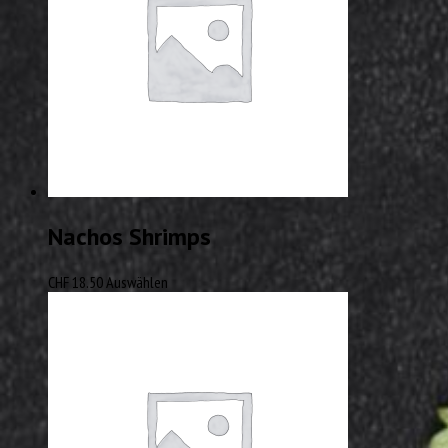
Nachos Shrimps
CHF
18.50
Auswählen