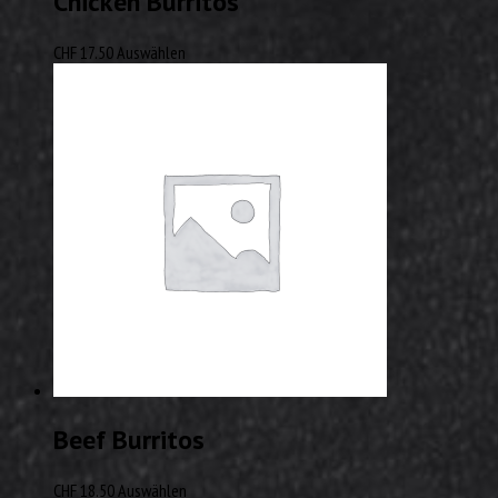
Chicken Burritos
CHF
17.50
Auswählen
Beef Burritos
CHF
18.50
Auswählen