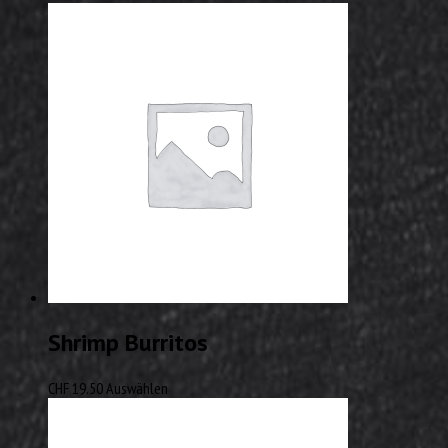
Shrimp Burritos
CHF
19.50
Auswählen