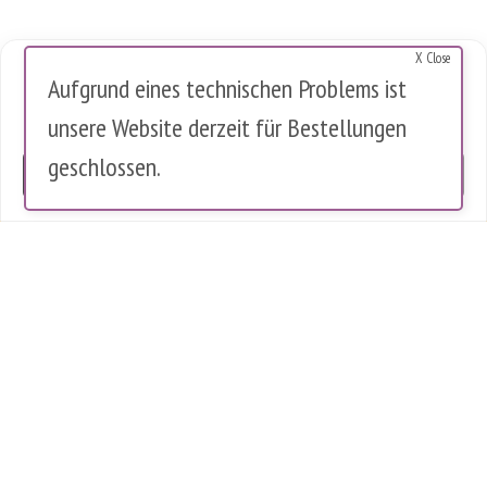
X Close
Cookies Warnung
Aufgrund eines technischen Problems ist
Diese Website verwendet Cookies, um die Nutzung zu analysieren.
unsere Website derzeit für Bestellungen
Es werden keine personenbezogenen Daten gespeichert.
geschlossen.
OK
0 Artikel im Warenkorb
0