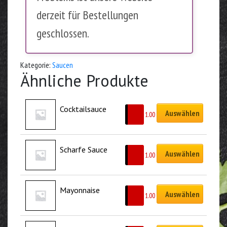
derzeit für Bestellungen
geschlossen.
Kategorie:
Saucen
Ähnliche Produkte
Cocktailsauce
Auswählen
CHF
1.00
Scharfe Sauce
Auswählen
CHF
1.00
Mayonnaise
Auswählen
CHF
1.00