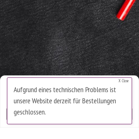
X Close
Cookies Warnung
Aufgrund eines technischen Problems ist
Diese Website verwendet Cookies, um die Nutzung zu analysieren.
unsere Website derzeit für Bestellungen
Es werden keine personenbezogenen Daten gespeichert.
geschlossen.
OK
0 Artikel im Warenkorb
0