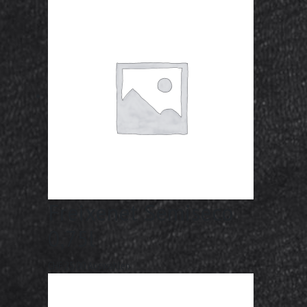
Freixenet Semiseco
0,75l
CHF
25.00
Auswählen