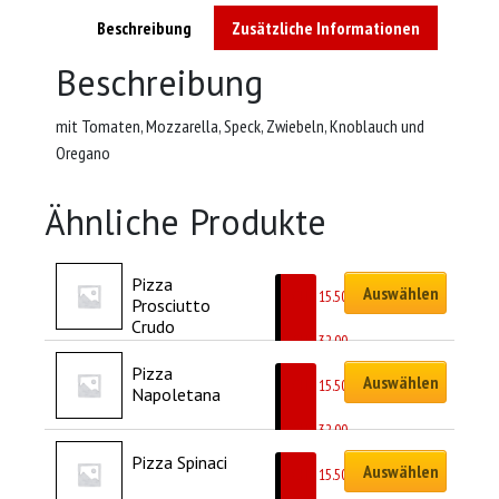
Beschreibung
Zusätzliche Informationen
Beschreibung
mit Tomaten, Mozzarella, Speck, Zwiebeln, Knoblauch und
Oregano
Ähnliche Produkte
Pizza 
Auswählen
CHF
15.50
Prosciutto 
–
Crudo
CHF
32.00
Pizza 
Auswählen
CHF
15.50
Napoletana
–
CHF
32.00
Pizza Spinaci
Auswählen
CHF
15.50
–