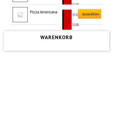
CHF
32.00
Pizza Americana
Auswählen
CHF
15.50
–
CHF
32.00
WARENKORB