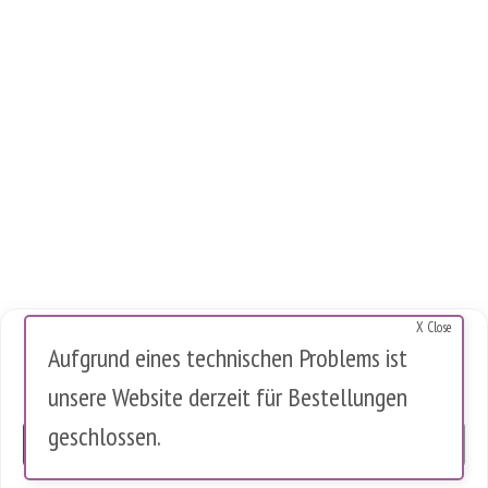
X Close
Cookies Warnung
Aufgrund eines technischen Problems ist
Diese Website verwendet Cookies, um die Nutzung zu analysieren.
unsere Website derzeit für Bestellungen
Es werden keine personenbezogenen Daten gespeichert.
geschlossen.
OK
0 Artikel im Warenkorb
0