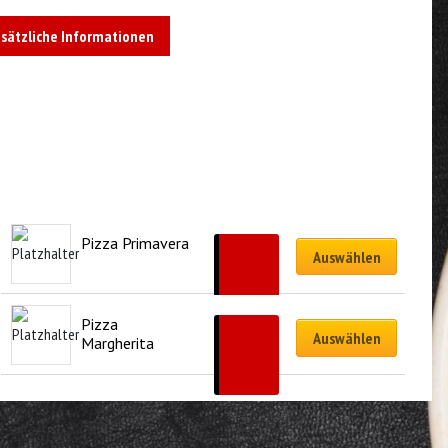
sätzliche Informationen
Pizza Primavera
CHF
15.50
Auswählen
–
CHF
32.00
Pizza 
CHF
13.50
Auswählen
Margherita
–
CHF
29.00