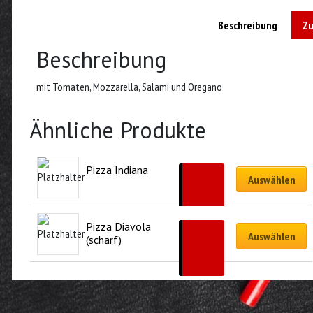
Beschreibung
Zu
Beschreibung
mit Tomaten, Mozzarella, Salami und Oregano
Ähnliche Produkte
Pizza Indiana
CHF
15.50
Auswählen
–
CHF
32.00
Pizza Diavola 
CHF
15.50
Auswählen
(scharf)
–
CHF
32.00