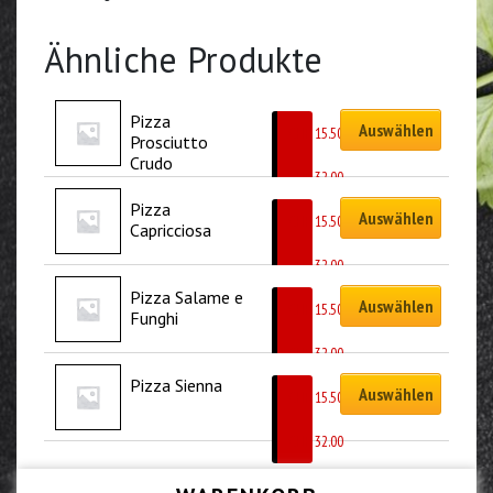
Ähnliche Produkte
Pizza 
Auswählen
CHF
15.50
Prosciutto 
–
Crudo
CHF
32.00
Pizza 
Auswählen
CHF
15.50
Capricciosa
–
CHF
32.00
Pizza Salame e 
Auswählen
CHF
15.50
Funghi
–
CHF
32.00
Pizza Sienna
Auswählen
CHF
15.50
–
CHF
32.00