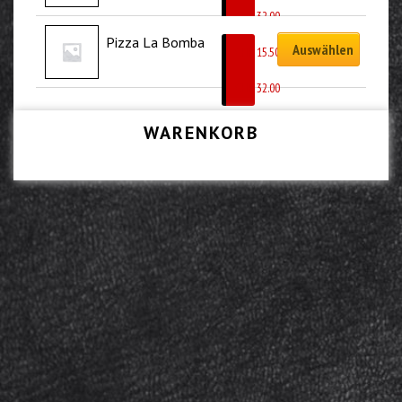
CHF
32.00
Pizza La Bomba
Auswählen
CHF
15.50
–
CHF
32.00
WARENKORB