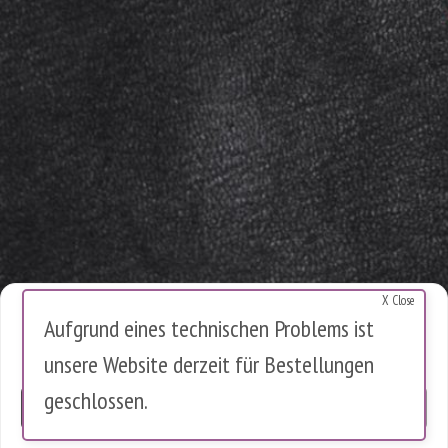
X Close
Cookies Warnung
Aufgrund eines technischen Problems ist
Diese Website verwendet Cookies, um die Nutzung zu analysieren.
unsere Website derzeit für Bestellungen
Es werden keine personenbezogenen Daten gespeichert.
geschlossen.
OK
0 Artikel im Warenkorb
0