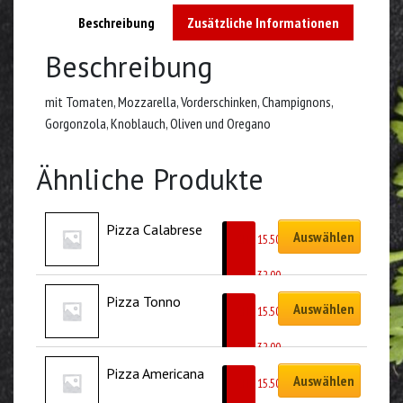
Beschreibung
Zusätzliche Informationen
Beschreibung
mit Tomaten, Mozzarella, Vorderschinken, Champignons,
Gorgonzola, Knoblauch, Oliven und Oregano
Ähnliche Produkte
Pizza Calabrese
Auswählen
CHF
15.50
–
CHF
32.00
Pizza Tonno
Auswählen
CHF
15.50
–
CHF
32.00
Pizza Americana
Auswählen
CHF
15.50
–