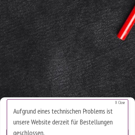
X Close
Cookies Warnung
Aufgrund eines technischen Problems ist
Diese Website verwendet Cookies, um die Nutzung zu analysieren.
unsere Website derzeit für Bestellungen
Es werden keine personenbezogenen Daten gespeichert.
geschlossen.