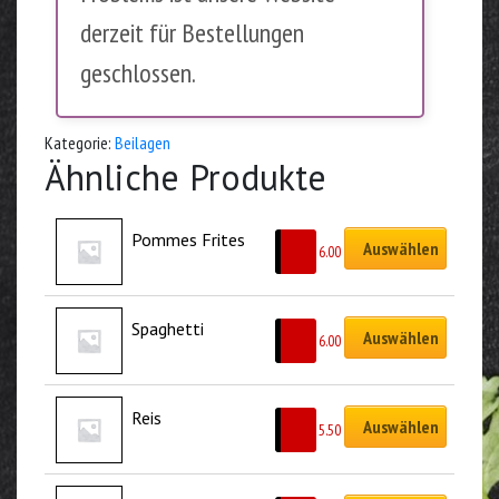
derzeit für Bestellungen
geschlossen.
Kategorie:
Beilagen
Ähnliche Produkte
Pommes Frites
Auswählen
CHF
6.00
Spaghetti
Auswählen
CHF
6.00
Reis
Auswählen
CHF
5.50