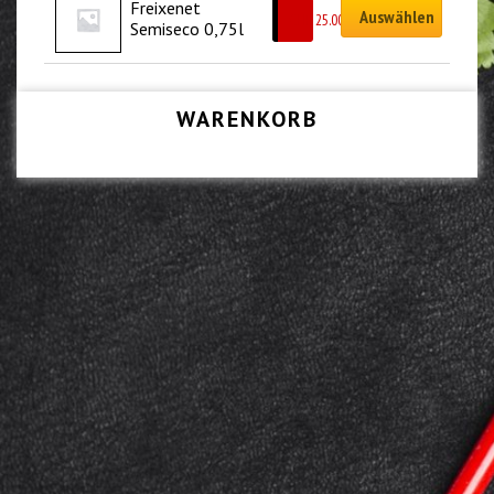
Freixenet 
Auswählen
CHF
25.00
Semiseco 0,75l
WARENKORB