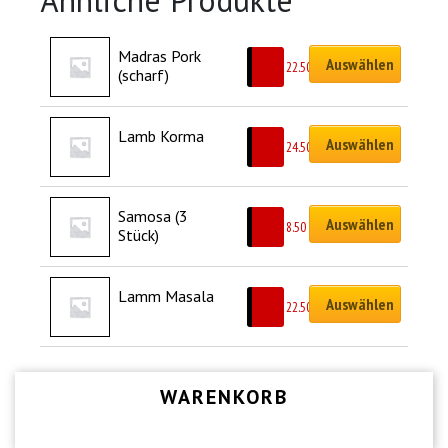
Ähnliche Produkte
Madras Pork 
Auswählen
CHF
22.50
(scharf)
Lamb Korma
Auswählen
CHF
24.50
Samosa (3 
Auswählen
CHF
8.50
Stück)
Lamm Masala
Auswählen
CHF
22.50
WARENKORB