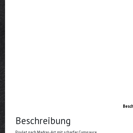
Besc
Beschreibung
Poulet nach Madras-Art mit scharfer Currysauce