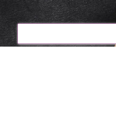
Peacock S
Stationsstrasse
9014 St. Gallen
071 222 58 92
078 643 07 80