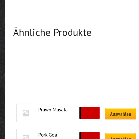
Ähnliche Produkte
Prawn Masala
CHF
25.50
Auswählen
Pork Goa
CHF
21.50