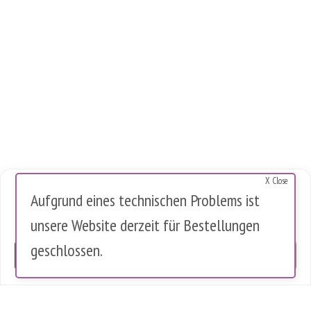
X Close
Cookies Warnung
Aufgrund eines technischen Problems ist
Diese Website verwendet Cookies, um die Nutzung zu analysieren.
unsere Website derzeit für Bestellungen
Es werden keine personenbezogenen Daten gespeichert.
geschlossen.
OK
0 Artikel im Warenkorb
0