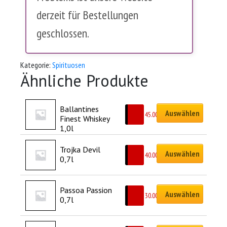
derzeit für Bestellungen
geschlossen.
Kategorie:
Spirituosen
Ähnliche Produkte
Ballantines 
Auswählen
CHF
45.00
Finest Whiskey 
1,0l
Trojka Devil 
Auswählen
CHF
40.00
0,7l
Passoa Passion 
Auswählen
CHF
30.00
0,7l