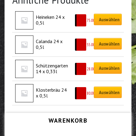
Ähnliche Produkte
Heineken 24 x 
Auswählen
CHF
75.00
0,5l
Calanda 24 x 
Auswählen
CHF
55.00
0,5l
Schützengarten 
Auswählen
CHF
28.00
14 x 0,33l
Klosterbräu 24 
Auswählen
CHF
80.00
x 0,5l
WARENKORB