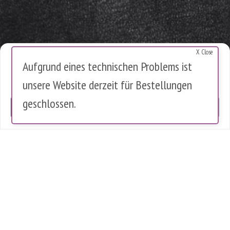
X Close
Cookies Warnung
Aufgrund eines technischen Problems ist
Diese Website verwendet Cookies, um die Nutzung zu analysieren.
unsere Website derzeit für Bestellungen
Es werden keine personenbezogenen Daten gespeichert.
geschlossen.
OK
0 Artikel im Warenkorb
0