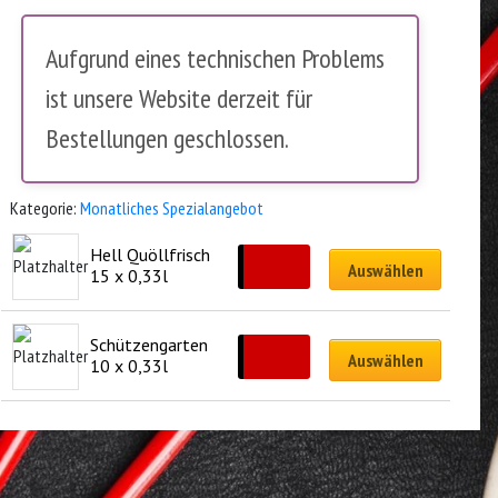
Aufgrund eines technischen Problems
ist unsere Website derzeit für
Bestellungen geschlossen.
Kategorie:
Monatliches Spezialangebot
Hell Quöllfrisch 
CHF
35.00
Auswählen
15 x 0,33l
Schützengarten 
CHF
23.00
Auswählen
10 x 0,33l