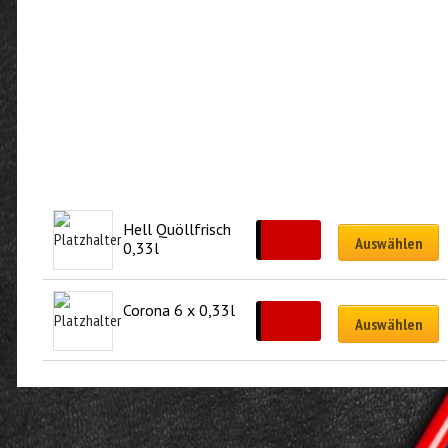
Hell Quöllfrisch 
CHF
3.00
Auswählen
0,33l
Corona 6 x 0,33l
CHF
23.00
Auswählen