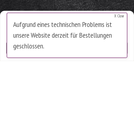
X Close
Cookies Warnung
Aufgrund eines technischen Problems ist
Diese Website verwendet Cookies, um die Nutzung zu analysieren.
unsere Website derzeit für Bestellungen
Es werden keine personenbezogenen Daten gespeichert.
geschlossen.
OK
0 Artikel im Warenkorb
0