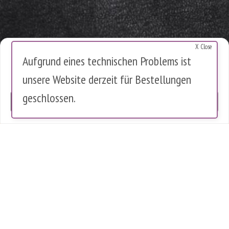
X Close
Cookies Warnung
Aufgrund eines technischen Problems ist
Diese Website verwendet Cookies, um die Nutzung zu analysieren.
unsere Website derzeit für Bestellungen
Es werden keine personenbezogenen Daten gespeichert.
geschlossen.
OK
0 Artikel im Warenkorb
0