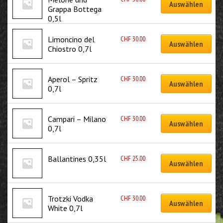
Auswählen
Grappa Bottega 
0,5l
CHF
30.00
Limoncino del 
Auswählen
Chiostro 0,7l
CHF
30.00
Aperol – Spritz 
Auswählen
0,7l
CHF
30.00
Campari – Milano 
Auswählen
0,7l
CHF
25.00
Ballantines 0,35l
Auswählen
CHF
30.00
Trotzki Vodka 
Auswählen
White 0,7l