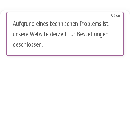
X Close
Cookies Warnung
Aufgrund eines technischen Problems ist
Diese Website verwendet Cookies, um die Nutzung zu analysieren.
unsere Website derzeit für Bestellungen
Es werden keine personenbezogenen Daten gespeichert.
geschlossen.
OK
0 Artikel im Warenkorb
0