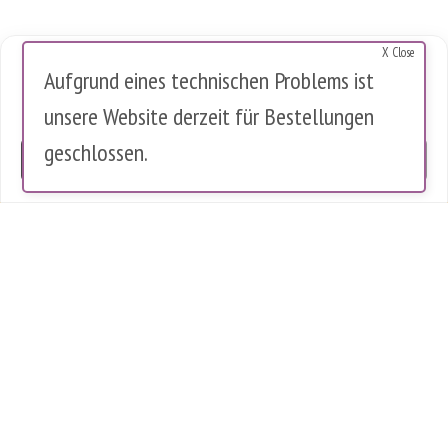
X Close
Cookies Warnung
Aufgrund eines technischen Problems ist
Diese Website verwendet Cookies, um die Nutzung zu analysieren.
unsere Website derzeit für Bestellungen
Es werden keine personenbezogenen Daten gespeichert.
geschlossen.
OK
0 Artikel im Warenkorb
0